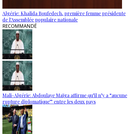
Algérie: Khalida Boufedech, première femme présidente
de l'Assemblée populaire nationale
RECOMMANDÉ
Mali-Algérie: Abdoulaye Maïga affirme qu’il n’y a “aucune
rupture diplomatique” entre les deux pays