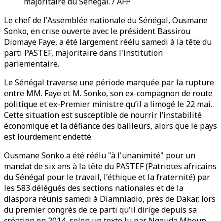
majoritaire du Sénégal. / AFP
Le chef de l'Assemblée nationale du Sénégal, Ousmane
Sonko, en crise ouverte avec le président Bassirou
Diomaye Faye, a été largement réélu samedi à la tête du
parti PASTEF, majoritaire dans l'institution
parlementaire.
Le Sénégal traverse une période marquée par la rupture
entre MM. Faye et M. Sonko, son ex-compagnon de route
politique et ex-Premier ministre qu’il a limogé le 22 mai.
Cette situation est susceptible de nourrir l’instabilité
économique et la défiance des bailleurs, alors que le pays
est lourdement endetté.
Ousmane Sonko a été réélu "à l'unanimité" pour un
mandat de six ans à la tête du PASTEF (Patriotes africains
du Sénégal pour le travail, l'éthique et la fraternité) par
les 583 délégués des sections nationales et de la
diaspora réunis samedi à Diamniadio, près de Dakar, lors
du premier congrès de ce parti qu'il dirige depuis sa
création en 2014, selon un texte lu par Ngouda Mboup,