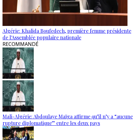
Algérie: Khalida Boufedech, première femme présidente
de l'Assemblée populaire nationale
RECOMMANDÉ
Mali-Algérie: Abdoulaye Maïga affirme qu’il n’y a “aucune
rupture diplomatique” entre les deux pays