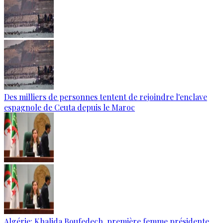
Des milliers de personnes tentent de rejoindre l'enclave
espagnole de Ceuta depuis le Maroc
Algérie: Khalida Boufedech, première femme présidente