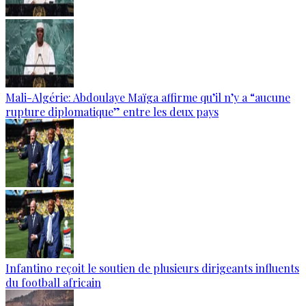
Mali-Algérie: Abdoulaye Maïga affirme qu’il n’y a “aucune
rupture diplomatique” entre les deux pays
Infantino reçoit le soutien de plusieurs dirigeants influents
du football africain