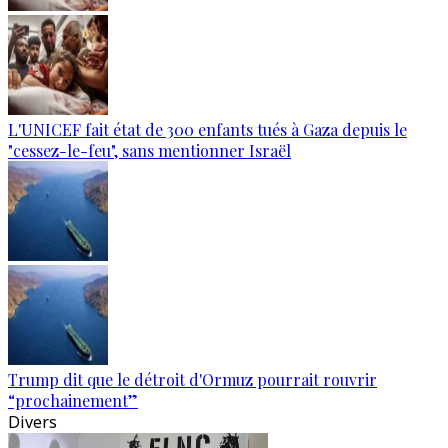
L'UNICEF fait état de 300 enfants tués à Gaza depuis le
"cessez-le-feu", sans mentionner Israël
Trump dit que le détroit d'Ormuz pourrait rouvrir
“prochainement”
Divers