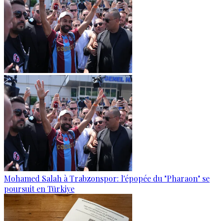
Mohamed Salah à Trabzonspor: l'épopée du "Pharaon" se
poursuit en Türkiye