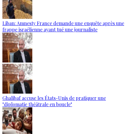
Liban: Amnesty France demande une enquête après une
frappe israélienne ayant tué une journaliste
Ghalibaf accuse les États-Unis de pratiquer une
"diplomatie théâtrale en boucle"