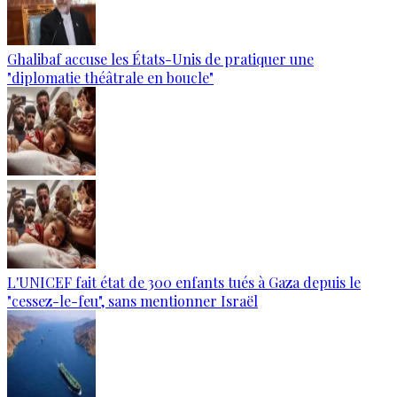
Ghalibaf accuse les États-Unis de pratiquer une
"diplomatie théâtrale en boucle"
L'UNICEF fait état de 300 enfants tués à Gaza depuis le
"cessez-le-feu", sans mentionner Israël