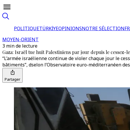
POLITIQUE
TÜRKİYE
OPINIONS
NOTRE SÉLECTION
F
MOYEN-ORIENT
3 min de lecture
Gaza: Israël tue huit Palestiniens par jour depuis le cessez-
“L’armée israélienne continue de violer chaque jour le cesse
bâtiments”, dselon l’Observatoire euro-méditerranéen des
Partager