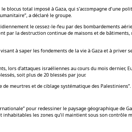
 le blocus total imposé à Gaza, qui s'accompagne d'une poli
humanitaire”, a déclaré le groupe.
idiennement le cessez-le-feu par des bombardements aériens e
ement par la destruction continue de maisons et de bâtiment
isant à saper les fondements de la vie à Gaza et à priver s
ts, lors d'attaques israéliennes au cours du mois dernier, 
lessés, soit plus de 20 blessés par jour.
ue de meurtres et de ciblage systématique des Palestiniens”.
ernationale” pour redessiner le paysage géographique de Gaza,
nhabitables les zones qu’il maintient sous son contrôle mil