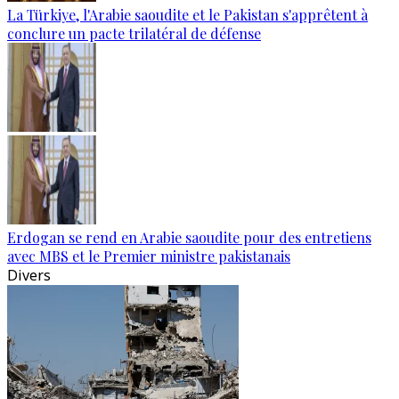
La Türkiye, l'Arabie saoudite et le Pakistan s'apprêtent à
conclure un pacte trilatéral de défense
Erdogan se rend en Arabie saoudite pour des entretiens
avec MBS et le Premier ministre pakistanais
Divers