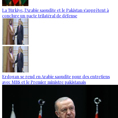
La Türkiye, l'Arabie saoudite et le Pakistan s'apprêtent à
conclure un pacte trilatéral de défense
Erdogan se rend en Arabie saoudite pour des entretiens
avec MBS et le Premier ministre pakistanais