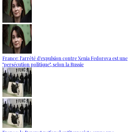
France: l'arrêté d'expulsion contre Xenia Fedorova est une
"persécution politique", selon la Russie