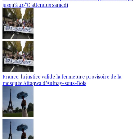
jusqu'à 40°C attendus samedi
France: la justice valide la fermeture provisoire de la
mosquée Attaqwa d’Aulnay-sous-Bois