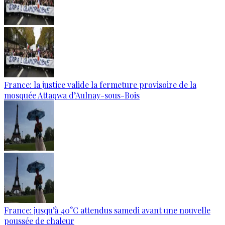
France: la justice valide la fermeture provisoire de la
mosquée Attaqwa d’Aulnay-sous-Bois
France: jusqu’à 40°C attendus samedi avant une nouvelle
poussée de chaleur