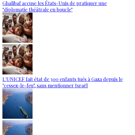
Ghalibaf accuse les États-Unis de pratiquer une
"diplomatie théâtrale en boucle"
L'UNICEF fait état de 300 enfants tués à Gaza depuis le
"cessez-le-feu", sans mentionner Israël