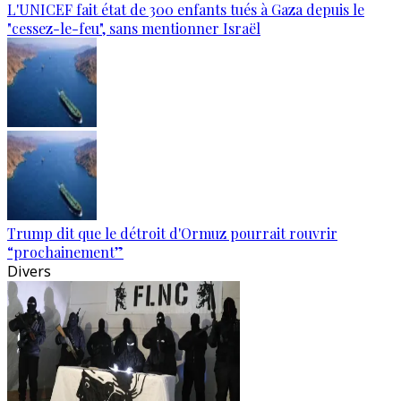
L'UNICEF fait état de 300 enfants tués à Gaza depuis le
"cessez-le-feu", sans mentionner Israël
Trump dit que le détroit d'Ormuz pourrait rouvrir
“prochainement”
Divers