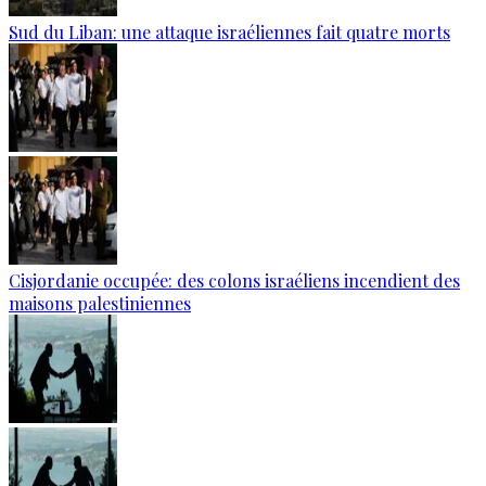
Sud du Liban: une attaque israéliennes fait quatre morts
Cisjordanie occupée: des colons israéliens incendient des
maisons palestiniennes