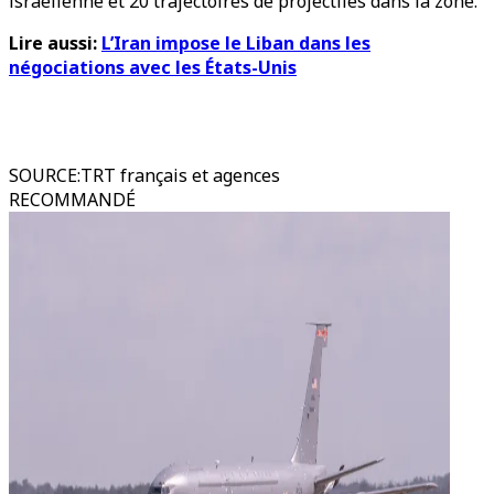
israélienne et 20 trajectoires de projectiles dans la zone.
Lire aussi:
L’Iran impose le Liban dans les
négociations avec les États-Unis
SOURCE
:
TRT français et agences
RECOMMANDÉ