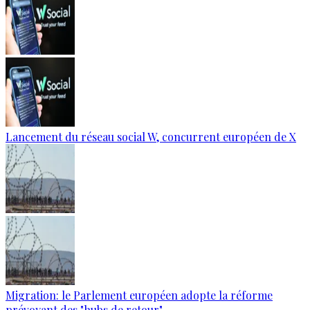
Lancement du réseau social W, concurrent européen de X
Migration: le Parlement européen adopte la réforme
prévoyant des "hubs de retour"