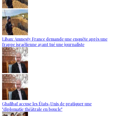
Liban: Amnesty France demande une enquête après une
frappe israélienne ayant tué une journaliste
Ghalibaf accuse les États-Unis de pratiquer une
"diplomatie théâtrale en boucle"