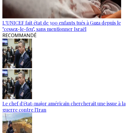
L'UNICEF fait état de 300 enfants tués à Gaza depuis le
"cessez-le-feu", sans mentionner Israël
RECOMMANDÉ
Le chef d'état-major américain chercherait une issue à la
guerre contre l'Iran