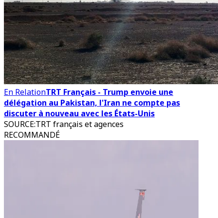
En Relation
TRT Français - Trump envoie une
délégation au Pakistan, l'Iran ne compte pas
discuter à nouveau avec les États-Unis
SOURCE
:
TRT français et agences
RECOMMANDÉ