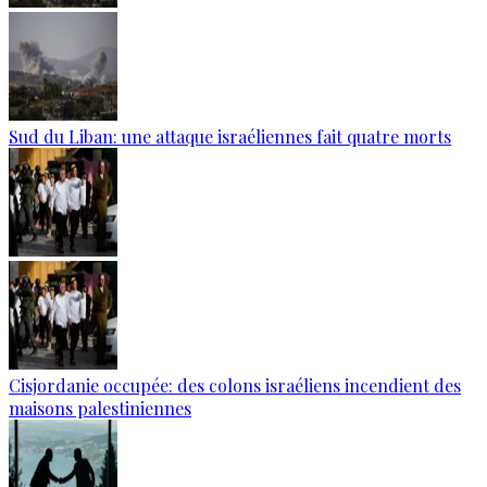
Sud du Liban: une attaque israéliennes fait quatre morts
Cisjordanie occupée: des colons israéliens incendient des
maisons palestiniennes