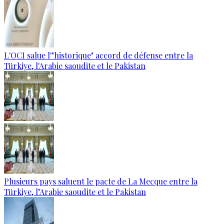
L'OCI salue l'"historique" accord de défense entre la
Türkiye, l'Arabie saoudite et le Pakistan
Plusieurs pays saluent le pacte de La Mecque entre la
Türkiye, l’Arabie saoudite et le Pakistan