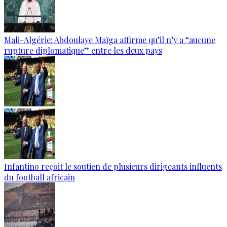
Mali-Algérie: Abdoulaye Maïga affirme qu’il n’y a “aucune
rupture diplomatique” entre les deux pays
Infantino reçoit le soutien de plusieurs dirigeants influents
du football africain