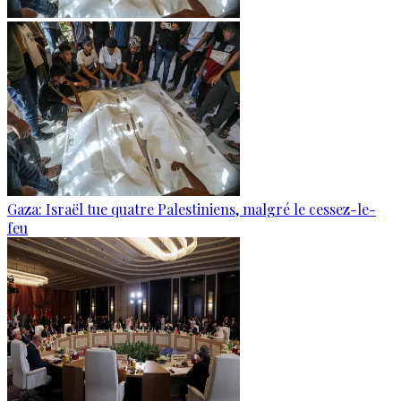
Gaza: Israël tue quatre Palestiniens, malgré le cessez-le-
feu