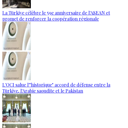
La Türkiye célèbre le 59e anniversaire de l'ASEAN et
promet de renforcer la coopération régionale
L'OCI salue l'"historique" accord de défense entre la
Türkiye, l'Arabie saoudite et le Pakistan