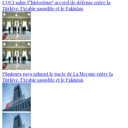
L'OCI salue l'"historique" accord de défense entre la
Türkiye, l'Arabie saoudite et le Pakistan
Plusieurs pays saluent le pacte de La Mecque entre la
Türkiye, l’Arabie saoudite et le Pakistan