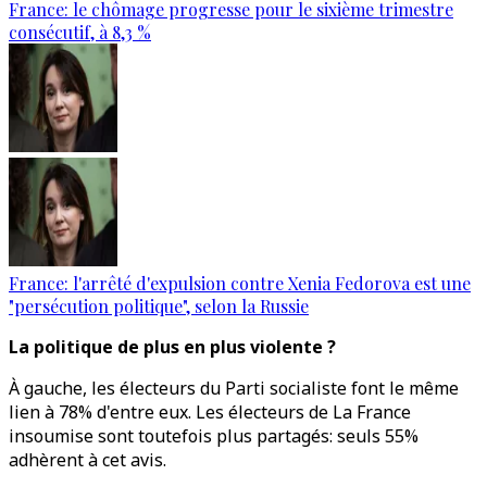
France: le chômage progresse pour le sixième trimestre
consécutif, à 8,3 %
France: l'arrêté d'expulsion contre Xenia Fedorova est une
"persécution politique", selon la Russie
La politique de plus en plus violente ?
À gauche, les électeurs du Parti socialiste font le même
lien à 78% d'entre eux. Les électeurs de La France
insoumise sont toutefois plus partagés: seuls 55%
adhèrent à cet avis.