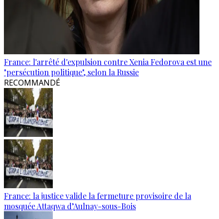
France: l'arrêté d'expulsion contre Xenia Fedorova est une
"persécution politique", selon la Russie
RECOMMANDÉ
France: la justice valide la fermeture provisoire de la
mosquée Attaqwa d’Aulnay-sous-Bois