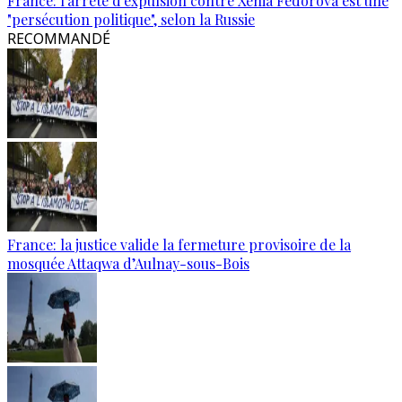
France: l'arrêté d'expulsion contre Xenia Fedorova est une
"persécution politique", selon la Russie
RECOMMANDÉ
France: la justice valide la fermeture provisoire de la
mosquée Attaqwa d’Aulnay-sous-Bois