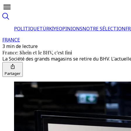
POLITIQUE
TÜRKİYE
OPINIONS
NOTRE SÉLECTION
F
FRANCE
3 min de lecture
France: Shein et le BHV, c'est fini
La Société des grands magasins se retire du BHV. L'actuell
Partager