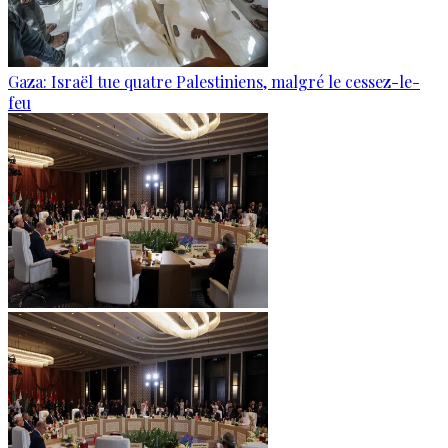
Gaza: Israël tue quatre Palestiniens, malgré le cessez-le-
feu