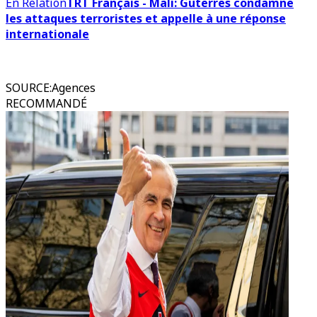
En Relation
TRT Français - Mali: Guterres condamne
les attaques terroristes et appelle à une réponse
internationale
SOURCE
:
Agences
RECOMMANDÉ