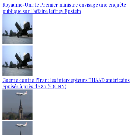
Royaume-Uni: le Premier ministre envisage une enquête
publique sur l'affaire Jeffrey Epstein
Guerre contre l’Iran: les intercepteurs THAAD américains
épuisés à près de 80 % (CNN)