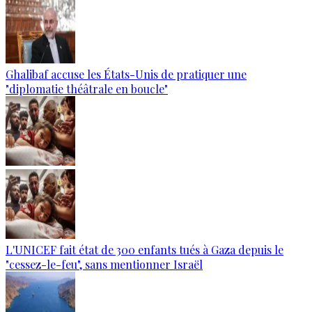
Ghalibaf accuse les États-Unis de pratiquer une
"diplomatie théâtrale en boucle"
L'UNICEF fait état de 300 enfants tués à Gaza depuis le
"cessez-le-feu", sans mentionner Israël