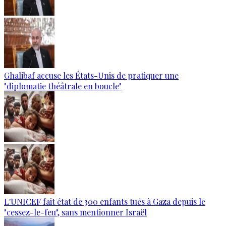
Ghalibaf accuse les États-Unis de pratiquer une
"diplomatie théâtrale en boucle"
L'UNICEF fait état de 300 enfants tués à Gaza depuis le
"cessez-le-feu", sans mentionner Israël