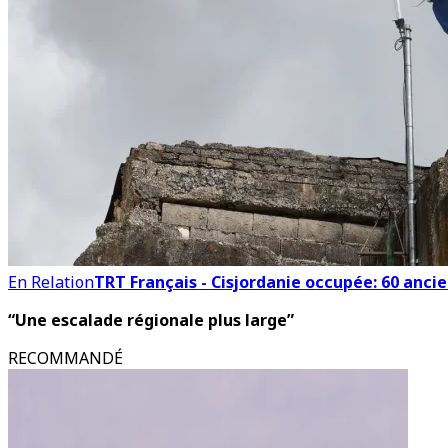
En Relation
TRT Français - Cisjordanie occupée: 60 anci
“Une escalade régionale plus large”
RECOMMANDÉ