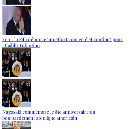
Foot: la Fifa dénonce "un effort concerté et continu" pour
affaiblir Infantino
Nagasaki commémore le 81e anniversaire du
bombardement atomique américain