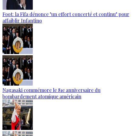
Foot: la Fifa dénonce "un effort concerté et continu" pour
affaiblir Infantino
Nagasaki commémore le 81e anniversaire du
bombardement atomique américain