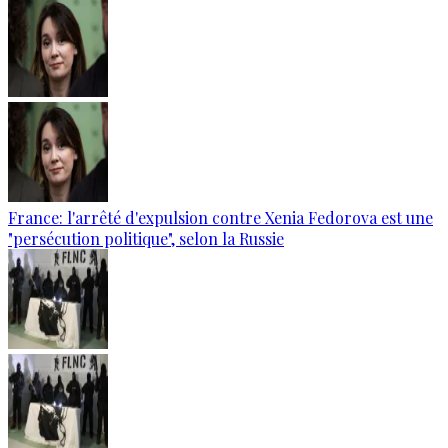
France: l'arrêté d'expulsion contre Xenia Fedorova est une
"persécution politique", selon la Russie