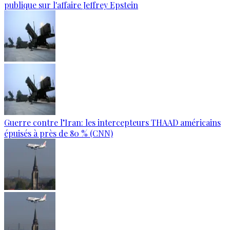
publique sur l'affaire Jeffrey Epstein
Guerre contre l’Iran: les intercepteurs THAAD américains
épuisés à près de 80 % (CNN)