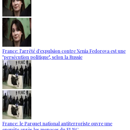
France: l'arrêté d'expulsion contre Xenia Fedorova est une
"persécution politique", selon la Russie
France: le Parquet national antiterroriste ouvre une
enquête après les menaces du FLNC