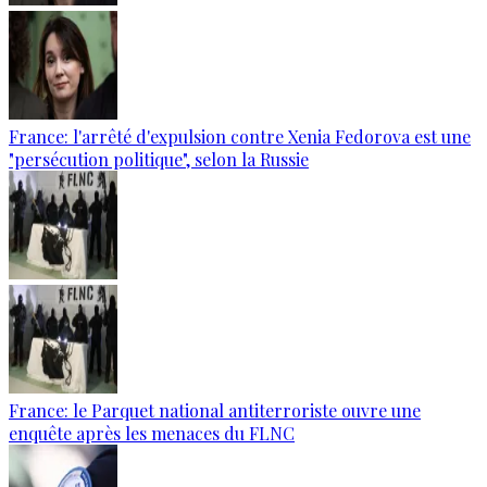
France: l'arrêté d'expulsion contre Xenia Fedorova est une
"persécution politique", selon la Russie
France: le Parquet national antiterroriste ouvre une
enquête après les menaces du FLNC