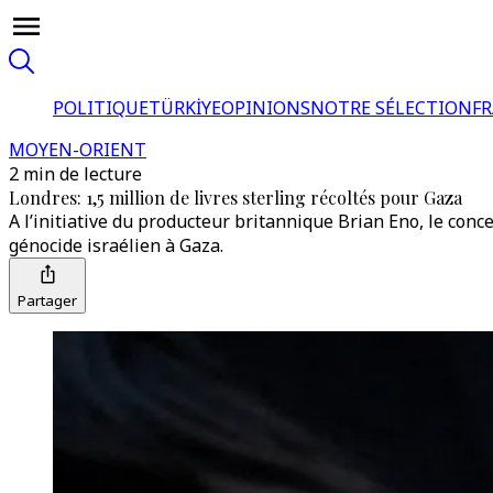
POLITIQUE
TÜRKİYE
OPINIONS
NOTRE SÉLECTION
F
MOYEN-ORIENT
2 min de lecture
Londres: 1,5 million de livres sterling récoltés pour Gaza
A l’initiative du producteur britannique Brian Eno, le concer
génocide israélien à Gaza.
Partager