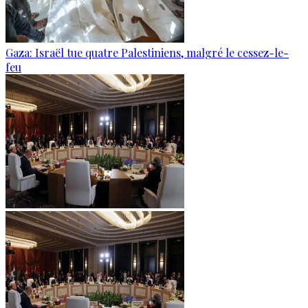
Gaza: Israël tue quatre Palestiniens, malgré le cessez-le-
feu