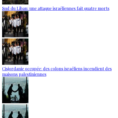
Sud du Liban: une attaque israéliennes fait quatre morts
Cisjordanie occupée: des colons israéliens incendient des
maisons palestiniennes