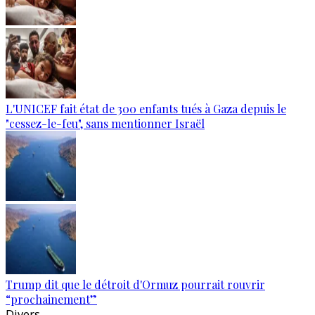
L'UNICEF fait état de 300 enfants tués à Gaza depuis le
"cessez-le-feu", sans mentionner Israël
Trump dit que le détroit d'Ormuz pourrait rouvrir
“prochainement”
Divers