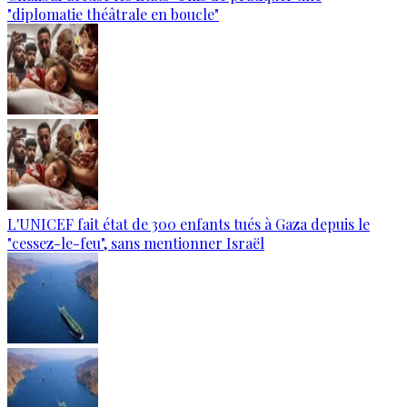
"diplomatie théâtrale en boucle"
L'UNICEF fait état de 300 enfants tués à Gaza depuis le
"cessez-le-feu", sans mentionner Israël