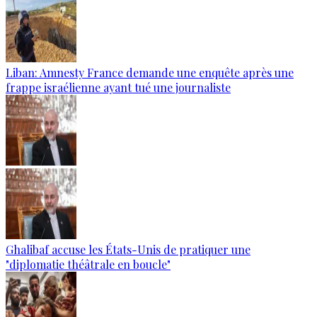
Liban: Amnesty France demande une enquête après une
frappe israélienne ayant tué une journaliste
Ghalibaf accuse les États-Unis de pratiquer une
"diplomatie théâtrale en boucle"