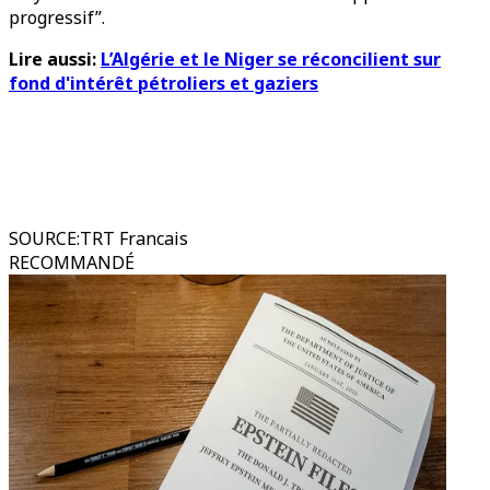
progressif”.
Lire aussi:
L’Algérie et le Niger se réconcilient sur
fond d'intérêt pétroliers et gaziers
SOURCE
:
TRT Francais
RECOMMANDÉ