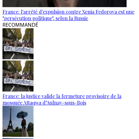
France: l'arrêté d'expulsion contre Xenia Fedorova est une
"persécution politique", selon la Russie
RECOMMANDÉ
France: la justice valide la fermeture provisoire de la
mosquée Attaqwa d’Aulnay-sous-Bois