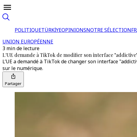
POLITIQUE
TÜRKİYE
OPINIONS
NOTRE SÉLECTION
F
UNION EUROPÉENNE
3 min de lecture
L'UE demande à TikTok de modifier son interface "addictive
L’UE a demandé à TikTok de changer son interface "addicti
sur le numérique.
Partager