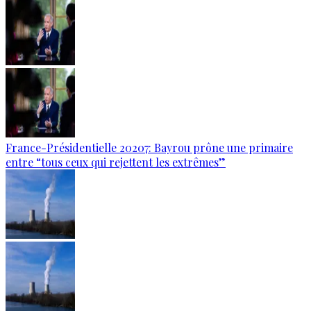
France-Présidentielle 20207: Bayrou prône une primaire
entre “tous ceux qui rejettent les extrêmes”