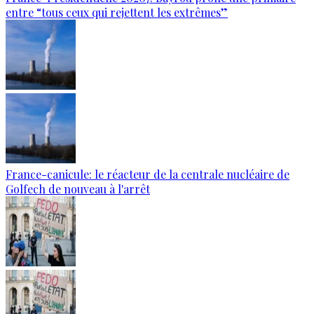
entre “tous ceux qui rejettent les extrêmes”
France-canicule: le réacteur de la centrale nucléaire de
Golfech de nouveau à l'arrêt