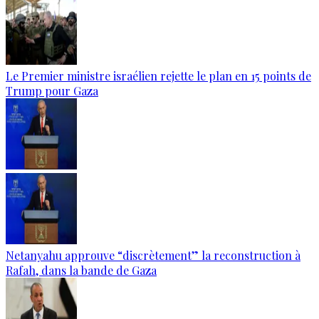
Le Premier ministre israélien rejette le plan en 15 points de
Trump pour Gaza
Netanyahu approuve “discrètement” la reconstruction à
Rafah, dans la bande de Gaza