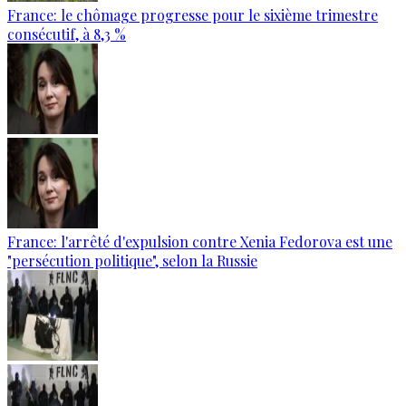
France: le chômage progresse pour le sixième trimestre
consécutif, à 8,3 %
France: l'arrêté d'expulsion contre Xenia Fedorova est une
"persécution politique", selon la Russie