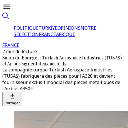
POLITIQUE
TÜRKİYE
OPINIONS
NOTRE
SÉLECTION
FRANCE
AFRIQUE
FRANCE
2 min de lecture
Salon du Bourget : Turkish Aerospace Industries (TUSAŞ)
et Airbus signent deux accords
La compagnie turque Turkish Aerospace Industries
(TUSAŞ) fabriquera des pièces pour l’A320 et devient
fournisseur exclusif mondial des pièces métalliques de
l’Airbus A350F.
Partager