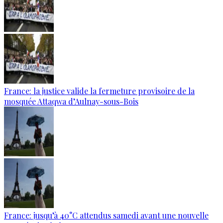
France: la justice valide la fermeture provisoire de la
mosquée Attaqwa d’Aulnay-sous-Bois
France: jusqu’à 40°C attendus samedi avant une nouvelle