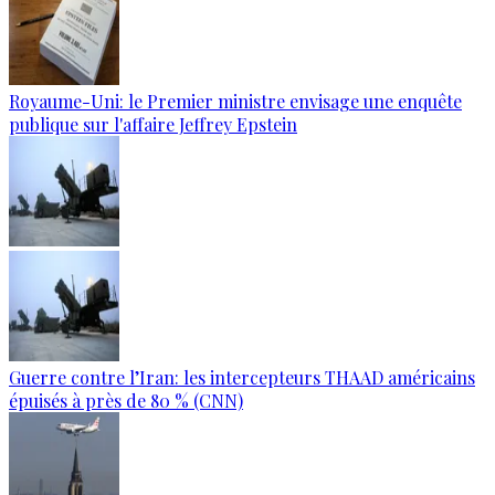
Royaume-Uni: le Premier ministre envisage une enquête
publique sur l'affaire Jeffrey Epstein
Guerre contre l’Iran: les intercepteurs THAAD américains
épuisés à près de 80 % (CNN)