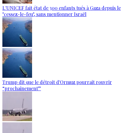
L'UNICEF fait état de 300 enfants tués à Gaza depuis le
"cessez-le-feu", sans mentionner Israël
Trump dit que le détroit d'Ormuz pourrait rouvrir
“prochainement”