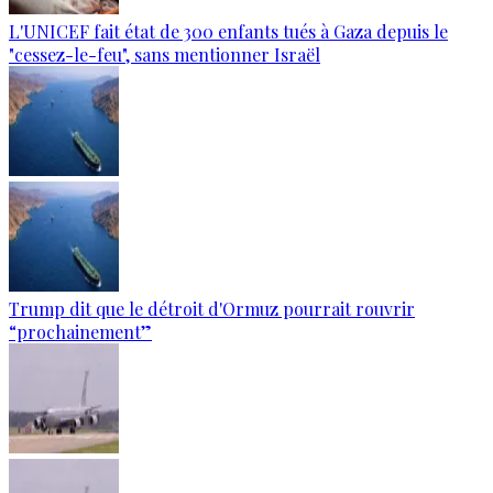
L'UNICEF fait état de 300 enfants tués à Gaza depuis le
"cessez-le-feu", sans mentionner Israël
Trump dit que le détroit d'Ormuz pourrait rouvrir
“prochainement”