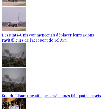
Les États-Unis commencent à déplacer leurs avions
ravitailleurs de l'aéroport de Tel Aviv
Sud du Liban: une attaque israéliennes fait quatre morts