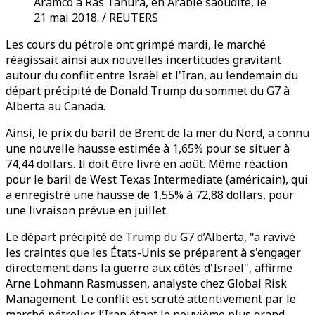
Aramco à Ras Tanura, en Arabie saoudite, le
21 mai 2018. / REUTERS
Les cours du pétrole ont grimpé mardi, le marché
réagissait ainsi aux nouvelles incertitudes gravitant
autour du conflit entre Israël et l'Iran, au lendemain du
départ précipité de Donald Trump du sommet du G7 à
Alberta au Canada.
Ainsi, le prix du baril de Brent de la mer du Nord, a connu
une nouvelle hausse estimée à 1,65% pour se situer à
74,44 dollars. Il doit être livré en août. Même réaction
pour le baril de West Texas Intermediate (américain), qui
a enregistré une hausse de 1,55% à 72,88 dollars, pour
une livraison prévue en juillet.
Le départ précipité de Trump du G7 d’Alberta, "a ravivé
les craintes que les États-Unis se préparent à s'engager
directement dans la guerre aux côtés d'Israël", affirme
Arne Lohmann Rasmussen, analyste chez Global Risk
Management. Le conflit est scruté attentivement par le
marché pétrolier, l’Iran étant le neuvième plus grand