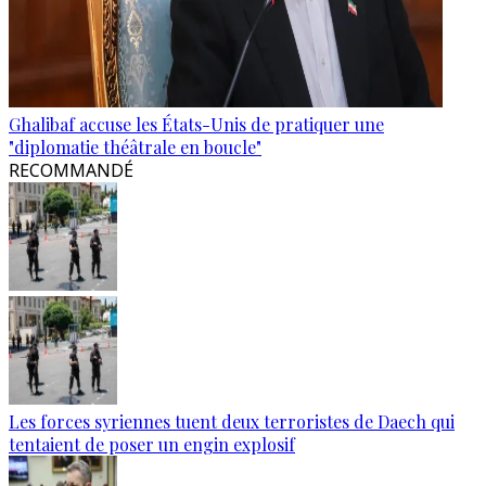
Ghalibaf accuse les États-Unis de pratiquer une
"diplomatie théâtrale en boucle"
RECOMMANDÉ
Les forces syriennes tuent deux terroristes de Daech qui
tentaient de poser un engin explosif