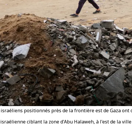
israéliens positionnés près de la frontière est de Gaza ont o
sraélienne ciblant la zone d'Abu Halaweh, à l'est de la vill