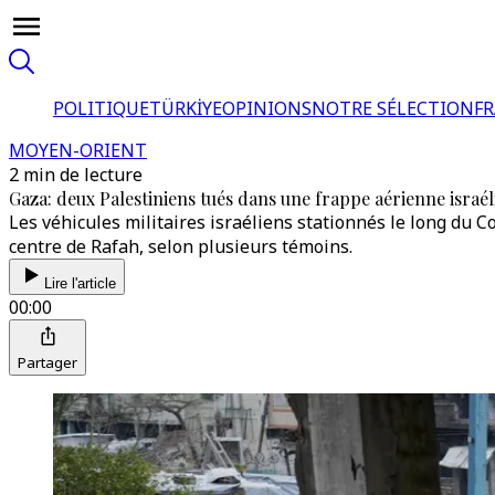
POLITIQUE
TÜRKİYE
OPINIONS
NOTRE SÉLECTION
F
MOYEN-ORIENT
2 min de lecture
Gaza: deux Palestiniens tués dans une frappe aérienne israé
Les véhicules militaires israéliens stationnés le long du C
centre de Rafah, selon plusieurs témoins.
Lire l'article
00:00
Partager