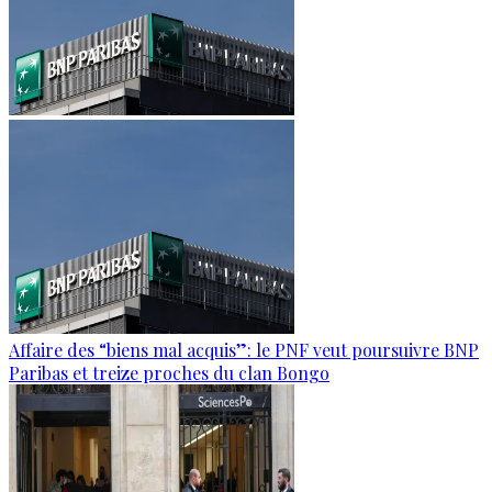
Affaire des “biens mal acquis”: le PNF veut poursuivre BNP
Paribas et treize proches du clan Bongo