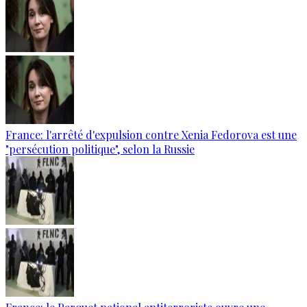
France: l'arrêté d'expulsion contre Xenia Fedorova est une
"persécution politique", selon la Russie