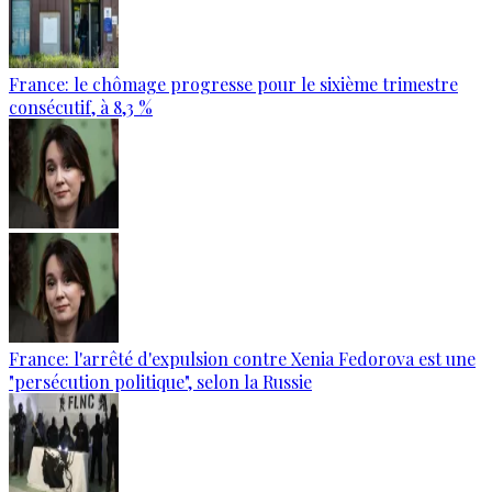
France: le chômage progresse pour le sixième trimestre
consécutif, à 8,3 %
France: l'arrêté d'expulsion contre Xenia Fedorova est une
"persécution politique", selon la Russie