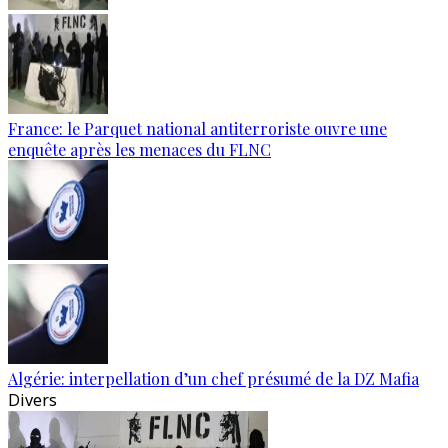
France: le Parquet national antiterroriste ouvre une
enquête après les menaces du FLNC
Algérie: interpellation d’un chef présumé de la DZ Mafia
Divers