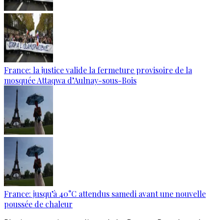
France: la justice valide la fermeture provisoire de la
mosquée Attaqwa d’Aulnay-sous-Bois
France: jusqu’à 40°C attendus samedi avant une nouvelle
poussée de chaleur