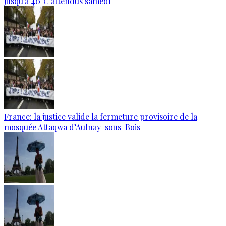
jusqu'à 40°C attendus samedi
France: la justice valide la fermeture provisoire de la
mosquée Attaqwa d’Aulnay-sous-Bois