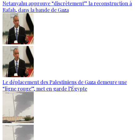
Netanyahu approuve “discrètement” la reconstruction à
Rafah, dans la bande de Gaza
Le déplacement des Palestiniens de Gaza demeure une
“ligne rouge”, met en garde l’Égypte