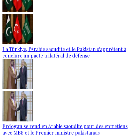
La Türkiye, l'Arabie saoudite et le Pakistan s'apprêtent à
conclure un pacte trilatéral de défense
Erdogan se rend en Arabie saoudite pour des entretiens
avec MBS et le Premier ministre pakistanais