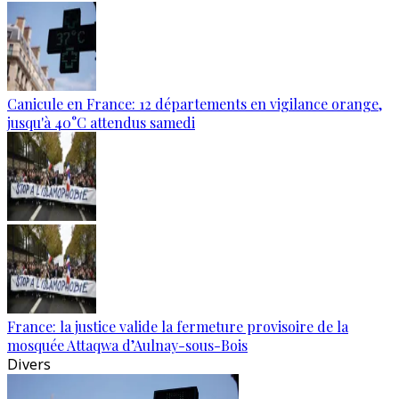
Canicule en France: 12 départements en vigilance orange,
jusqu'à 40°C attendus samedi
France: la justice valide la fermeture provisoire de la
mosquée Attaqwa d’Aulnay-sous-Bois
Divers