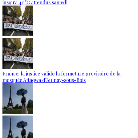
jusqu'à 40°C attendus samedi
France: la justice valide la fermeture provisoire de la
mosquée Attaqwa d’Aulnay-sous-Bois