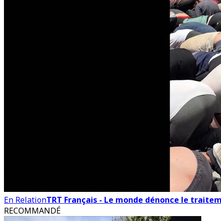
En Relation
TRT Français - Le monde dénonce le traitemen
RECOMMANDÉ