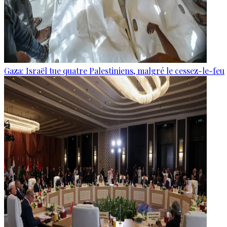
Gaza: Israël tue quatre Palestiniens, malgré le cessez-le-feu