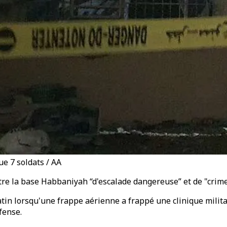
ue 7 soldats / AA
ntre la base Habbaniyah “d'escalade dangereuse” et de "crim
atin lorsqu'une frappe aérienne a frappé une clinique milita
fense.