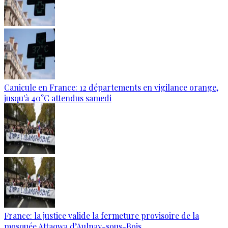
Canicule en France: 12 départements en vigilance orange,
jusqu'à 40°C attendus samedi
France: la justice valide la fermeture provisoire de la
mosquée Attaqwa d’Aulnay-sous-Bois