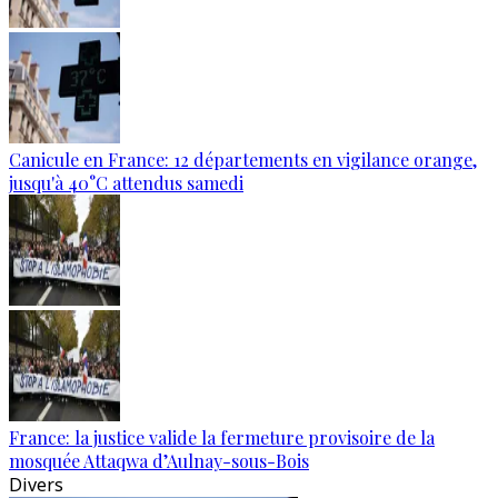
Canicule en France: 12 départements en vigilance orange,
jusqu'à 40°C attendus samedi
France: la justice valide la fermeture provisoire de la
mosquée Attaqwa d’Aulnay-sous-Bois
Divers